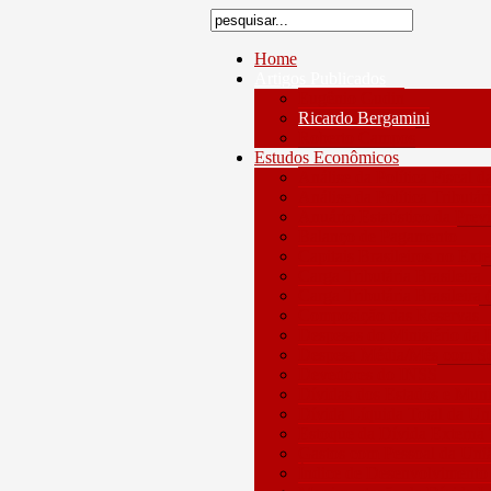
Home
Artigos Publicados
Eugênio Gudin
Ricardo Bergamini
Roberto Campos
Estudos Econômicos
Análise da Política Fiscal 
Análise da Política Tributár
Anuário Estatístico da Prev
Balanço de Pagamento
Capitais Brasileiros no Exte
Carga Tributária Brasileira
Carga Tributária Brasileira 
Composição das Reservas
Despesas do Ministério da 
Despesa Média/Mês com Ser
Devedores do INSS
Dívidas dos Estados e Muni
Dívida Líquida Total da Uni
Estoque da Dívida Externa 
Gastos com Pessoal da Uni
Índice de Desenvolvimento