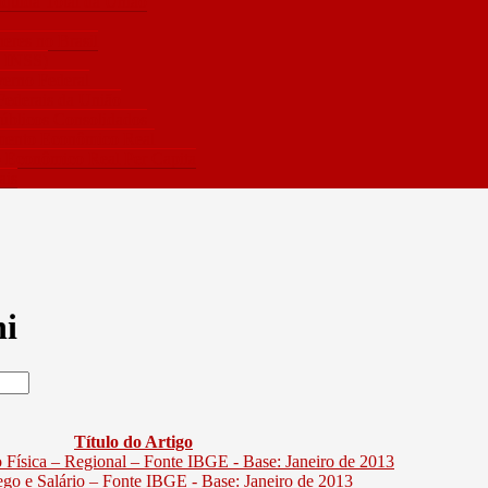
quida Total da União
eres no Brasil
e INSS)
verno Federal
 Federais da União
úblicos Consolidados
mento Econômico Real
 Econômico Real Per Capita
ais
ni
Título do Artigo
o Física – Regional – Fonte IBGE - Base: Janeiro de 2013
ego e Salário – Fonte IBGE - Base: Janeiro de 2013