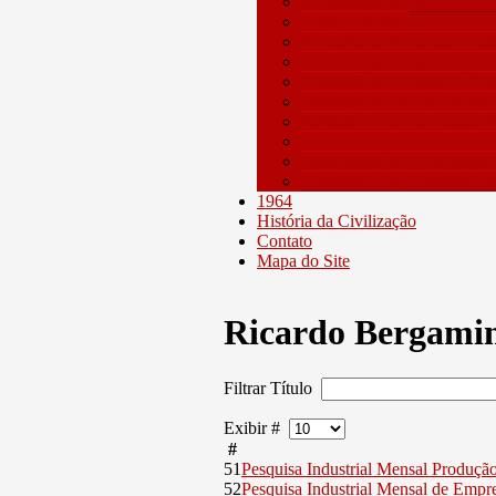
Movimentação da Dívida Lí
Política de Juro
Previdência Social das Mulh
Previdência Social (União 
Prestação de Contas do Go
Quantitativo de Servidores
Reflexão Sobre os Gastos P
Taxa Média/Ano de Cresci
Taxa Média de Crescimento
Transferências Constitucion
1964
História da Civilização
Contato
Mapa do Site
Ricardo Bergami
Filtrar Título
Exibir #
#
51
Pesquisa Industrial Mensal Produçã
52
Pesquisa Industrial Mensal de Empr