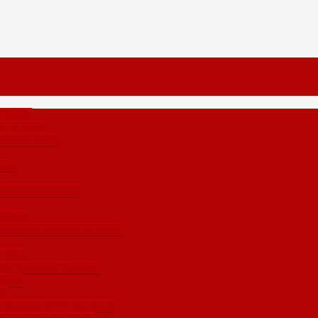
da União
ia da União
idência Social
rior
(Internacinacional)
Defesa
vidores Federais da União
cípios
ão (Interna e Externa)
Total
ão
 Humano (IDH) do Brasil