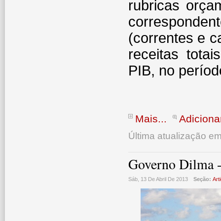
rubricas orça
corresponde
(correntes e 
receitas tota
PIB, no períod
Mais...
Adiciona
Última atualização e
Governo Dilma -
Sáb, 13 De Abril De 2013
Seção:
Art