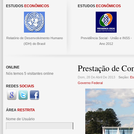
ESTUDOS
ECONÔMICOS
ESTUDOS
ECONÔMICOS
Relatório de Desenvolvimento Humano
Previdência Social - União e INSS -
(IDH) do Brasil
Ano 2012
Prestação de Co
ONLINE
Nós temos 5 visitantes online
Dom, 28 De Abril De 2013
Seção:
Es
Governo Federal
REDES
SOCIAIS
ÁREA
RESTRITA
Nome de Usuário