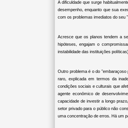
A dificuldade que surge habitualment
desempenho, enquanto que sua execuç
com os problemas imediatos do seu "s
Acresce que os planos tendem a ser
hipóteses, engajam o compromissa
instabilidade das instituições polític
Outro problema é o do "embaraçoso pa
raro, explicada em termos da inade
condições sociais e culturais que af
agente econômico de desenvolvimen
capacidade de investir a longo praz
setor privado para o público não con
uma concentração de erros. Há um para