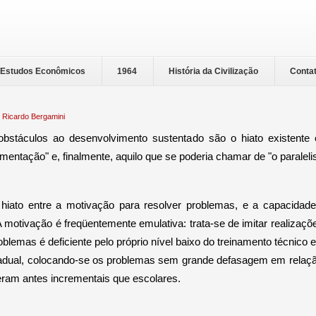
Estudos Econômicos
1964
História da Civilização
Conta
:
Ricardo Bergamini
stáculos ao desenvolvimento sustentado são o hiato existente 
mentação" e, finalmente, aquilo que se poderia chamar de "o paralel
iato entre a motivação para resolver problemas, e a capacidade
motivação é freqüentemente emulativa: trata-se de imitar realizaç
blemas é deficiente pelo próprio nível baixo do treinamento técnico
gradual, colocando-se os problemas sem grande defasagem em relação
ram antes incrementais que escolares.