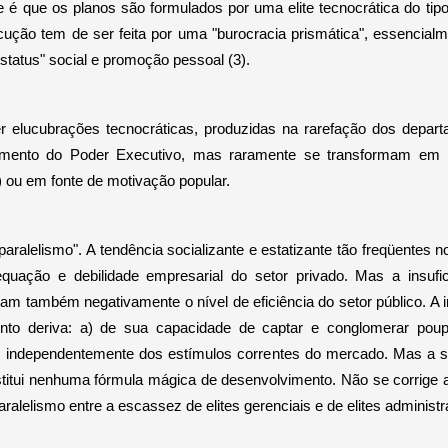
e é que os planos são formulados por uma elite tecnocrática do tipo
ão tem de ser feita por uma "burocracia prismática", essencialme
tatus" social e promoção pessoal (3).
 elucubrações tecnocráticas, produzidas na rarefação dos depar
mento do Poder Executivo, mas raramente se transformam em pl
as) ou em fonte de motivação popular.
ralelismo". A tendência socializante e estatizante tão freqüentes
quação e debilidade empresarial do setor privado. Mas a insufic
etam também negativamente o nível de eficiência do setor público. 
to deriva: a) de sua capacidade de captar e conglomerar poupan
o, independentemente dos estímulos correntes do mercado. Mas a si
stitui nenhuma fórmula mágica de desenvolvimento. Não se corrige a 
lelismo entre a escassez de elites gerenciais e de elites administr