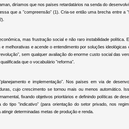
aman, diríamos que nos países retardatários na senda do desenvolv
ssa que a "compreensão" (1). Cria-se então uma brecha entre a "
2).
econômica, mas frustração social e não raro instabilidade política.
 e melhorativas e acende o entendimento por soluções ideológicas 
revolução", sem qualquer avaliação do enorme custo social das ve
ualificada que o vocabulário "reforma".
e "planejamento e implementação". Nos países em via de desenvo
ras, cujo crescimento se tornou mais ou menos automático. Isso
amental, fixando objetivos prioritários e definindo políticas de dese
 do tipo "indicativo" (para orientação do setor privado, nos reg
a atingir determinadas metas de produção e renda.