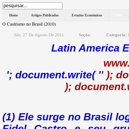
Home
Artigos Publicados
Estudos Econômicos
1964
O Castrismo no Brasil (2010)
Sáb, 27 De Agosto De 2011
Seção:
Categoria:
Latin America 
www.
'; document.write( '
' ); 
); document.wr
(1) Ele surge no Brasil l
Fidel Castro e seu g